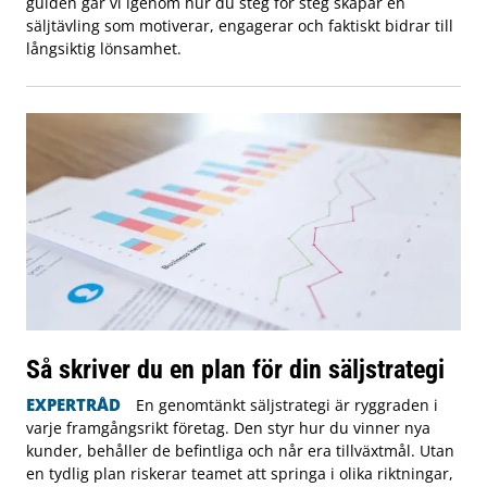
guiden går vi igenom hur du steg för steg skapar en
säljtävling som motiverar, engagerar och faktiskt bidrar till
långsiktig lönsamhet.
Så skriver du en plan för din säljstrategi
EXPERTRÅD
En genomtänkt säljstrategi är ryggraden i
varje framgångsrikt företag. Den styr hur du vinner nya
kunder, behåller de befintliga och når era tillväxtmål. Utan
en tydlig plan riskerar teamet att springa i olika riktningar,