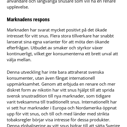
användare och långvariga snusare som vill ha en renare
upplevelse.
Marknadens respons
Marknaden har svarat mycket positivt på det ökade
intresset för vitt snus. Flera stora tillverkare har snabbt
lanserat sina egna varianter för att möta den ökande
efterfrågan. Utbudet av smaker och styrkor växer
kontinuerligt, vilket ger konsumenterna ett brett urval att
välja mellan.
Denna utveckling har inte bara attraherat svenska
konsumenter, utan även fångat internationell
uppmärksamhet. Genom att erbjuda en renare och mer
diskret form av nikotin har vitt snus hjälpt till att sprida
svensk snustradition till nya marknader, som tidigare
varit tveksamma till traditionellt snus. Internationellt har
vi sett hur marknader i Europa och Nordamerika öppnat
upp för vitt snus, och till och med länder med strikta
tobaksregler börjar visa intresse för dessa produkter.
Denna globalisering av vitt snus bidrar till att sätta Sverige