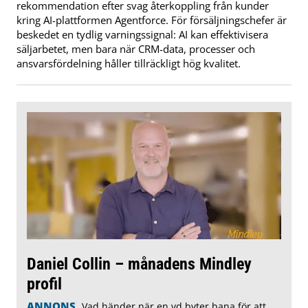
rekommendation efter svag återkoppling från kunder
kring AI-plattformen Agentforce. För försäljningschefer är
beskedet en tydlig varningssignal: AI kan effektivisera
säljarbetet, men bara när CRM-data, processer och
ansvarsfördelning håller tillräckligt hög kvalitet.
Daniel Collin – månadens Mindley
profil
ANNONS
Vad händer när en vd byter bana för att