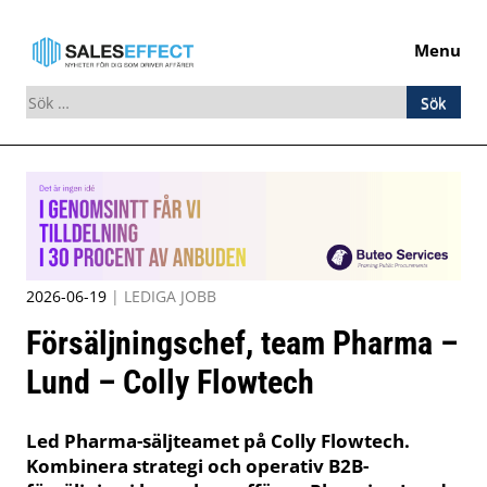
Menu
Sök
efter:
Skip
to
content
2026-06-19
|
LEDIGA JOBB
Försäljningschef, team Pharma –
Lund – Colly Flowtech
Led Pharma-säljteamet på Colly Flowtech.
Kombinera strategi och operativ B2B-