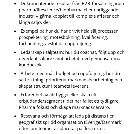
Dokumenterade resultat från B2B-försäljning inom
pharma/lifescience/biopharma eller närliggande
industri – gärna kopplat till komplexa affärer och
långa säljcykler.
Exempel på hur du har drivit hela säljprocessen:
prospektering, mötesbokning, kvalificering,
förhandling, avslut och uppföljning.
Ledarskap i säljteam: hur du coachat, följt upp och
utvecklat säljare samt arbetat med gemensamma
kundbesök.
Arbete med mål, budget och uppföljning: hur du
satt riktning, prioriterat marknadsbearbetning och
skapat struktur i teamets leverans.
Erfarenhet av att bygga eller skala ett
erbjudande/segment (i det här fallet ett tydligare
Pharma-fokus) och skapa marknadsnärvaro.
Resevana och förmåga att leda på distans i en
geografiskt spridd organisation (Sverige/Danmark),
eftersom teamet är placerat på flera orter.