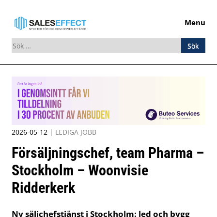
Menu
Sök
efter:
Skip
to
content
2026-05-12
|
LEDIGA JOBB
Försäljningschef, team Pharma –
Stockholm – Woonvisie
Ridderkerk
Ny säljchefstjänst i Stockholm: led och bygg