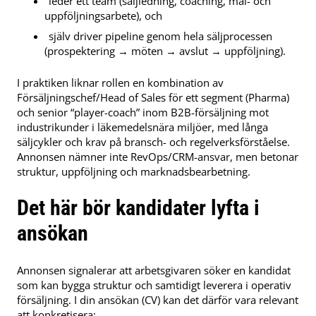
leder ett team (säljledning, coaching, mål- och
uppföljningsarbete), och
själv driver pipeline genom hela säljprocessen
(prospektering → möten → avslut → uppföljning).
I praktiken liknar rollen en kombination av
Försäljningschef/Head of Sales för ett segment (Pharma)
och senior “player-coach” inom B2B-försäljning mot
industrikunder i läkemedelsnära miljöer, med långa
säljcykler och krav på bransch- och regelverksförståelse.
Annonsen nämner inte RevOps/CRM-ansvar, men betonar
struktur, uppföljning och marknadsbearbetning.
Det här bör kandidater lyfta i
ansökan
Annonsen signalerar att arbetsgivaren söker en kandidat
som kan bygga struktur och samtidigt leverera i operativ
försäljning. I din ansökan (CV) kan det därför vara relevant
att konkretisera: